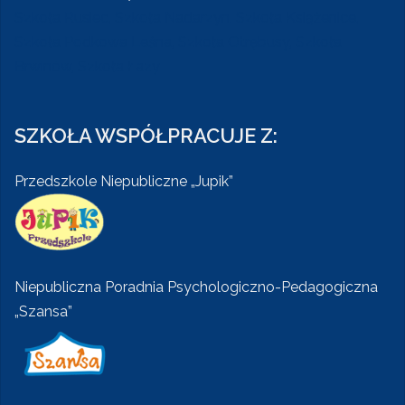
Szkoła Rusiec, Szkoła Nadarzyn, Szkoła Książenice,
Szkoła Podkowa Leśna, Szkoła Otrębusy, Szkoła
Brwinów, Szkoła Łazy
SZKOŁA WSPÓŁPRACUJE Z:
Przedszkole Niepubliczne „Jupik”
Niepubliczna Poradnia Psychologiczno-Pedagogiczna
„Szansa”