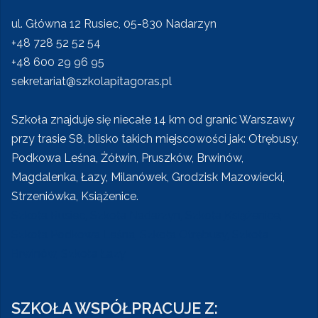
ul. Główna 12 Rusiec, 05-830 Nadarzyn
+48 728 52 52 54
+48 600 29 96 95
sekretariat@szkolapitagoras.pl
Szkoła znajduje się niecałe 14 km od granic Warszawy
przy trasie S8, blisko takich miejscowości jak: Otrębusy,
Podkowa Leśna, Żółwin, Pruszków, Brwinów,
Magdalenka, Łazy, Milanówek, Grodzisk Mazowiecki,
Strzeniówka, Książenice.
Szkoła Rusiec, Szkoła Nadarzyn, Szkoła Książenice,
Szkoła Podkowa Leśna, Szkoła Otrębusy, Szkoła
Brwinów, Szkoła Łazy
SZKOŁA WSPÓŁPRACUJE Z: