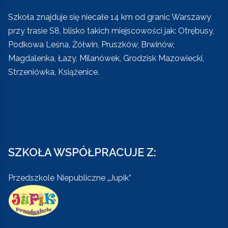
Szkoła znajduje się niecałe 14 km od granic Warszawy
przy trasie S8, blisko takich miejscowości jak: Otrębusy,
Podkowa Leśna, Żółwin, Pruszków, Brwinów,
Magdalenka, Łazy, Milanówek, Grodzisk Mazowiecki,
Strzeniówka, Książenice.
Szkoła Rusiec, Szkoła Nadarzyn, Szkoła Książenice,
Szkoła Podkowa Leśna, Szkoła Otrębusy, Szkoła
Brwinów, Szkoła Łazy
SZKOŁA WSPÓŁPRACUJE Z:
Przedszkole Niepubliczne „Jupik”