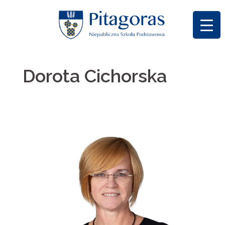
Skip
to
content
Dorota Cichorska