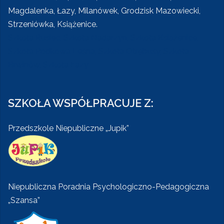
Magdalenka, Łazy, Milanówek, Grodzisk Mazowiecki,
Strzeniówka, Książenice.
Szkoła Rusiec, Szkoła Nadarzyn, Szkoła Książenice,
Szkoła Podkowa Leśna, Szkoła Otrębusy, Szkoła
Brwinów, Szkoła Łazy
SZKOŁA WSPÓŁPRACUJE Z:
Przedszkole Niepubliczne „Jupik”
Niepubliczna Poradnia Psychologiczno-Pedagogiczna
„Szansa”