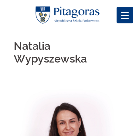
Skip
to
content
Natalia
Wypyszewska