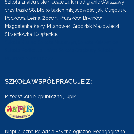
Szkoła znajduje się niecałe 14 km od granic Warszawy
przy trasie S8, blisko takich miejscowości jak: Otrębusy,
Podkowa Leśna, Żółwin, Pruszków, Brwinów,
Magdalenka, Łazy, Milanówek, Grodzisk Mazowiecki,
Strzeniówka, Książenice.
Szkoła Rusiec, Szkoła Nadarzyn, Szkoła Książenice,
Szkoła Podkowa Leśna, Szkoła Otrębusy, Szkoła
Brwinów, Szkoła Łazy
SZKOŁA WSPÓŁPRACUJE Z:
Przedszkole Niepubliczne „Jupik”
Niepubliczna Poradnia Psychologiczno-Pedagogiczna