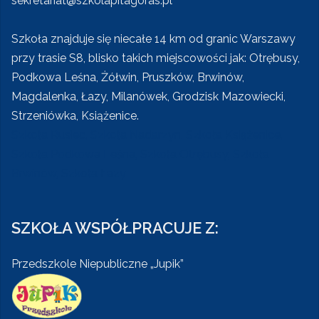
sekretariat@szkolapitagoras.pl
Szkoła znajduje się niecałe 14 km od granic Warszawy
przy trasie S8, blisko takich miejscowości jak: Otrębusy,
Podkowa Leśna, Żółwin, Pruszków, Brwinów,
Magdalenka, Łazy, Milanówek, Grodzisk Mazowiecki,
Strzeniówka, Książenice.
Szkoła Rusiec, Szkoła Nadarzyn, Szkoła Książenice,
Szkoła Podkowa Leśna, Szkoła Otrębusy, Szkoła
Brwinów, Szkoła Łazy
SZKOŁA WSPÓŁPRACUJE Z:
Przedszkole Niepubliczne „Jupik”