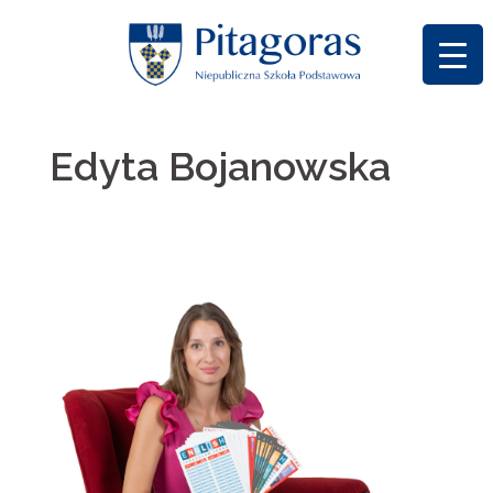
Skip
to
content
Edyta Bojanowska