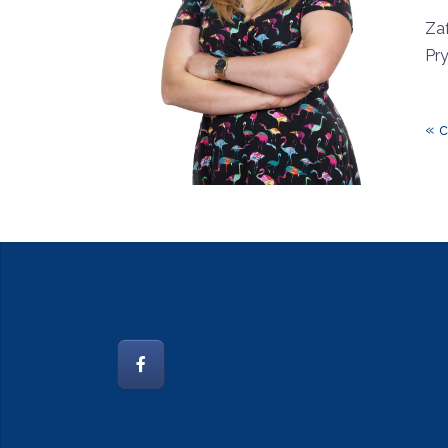
Za
Pry
« c