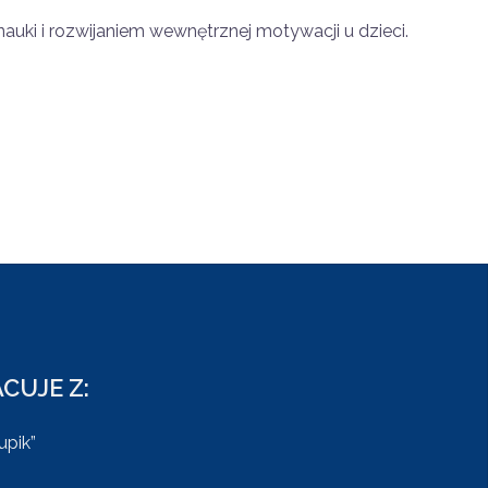
i i rozwijaniem wewnętrznej motywacji u dzieci.
CUJE Z:
upik”