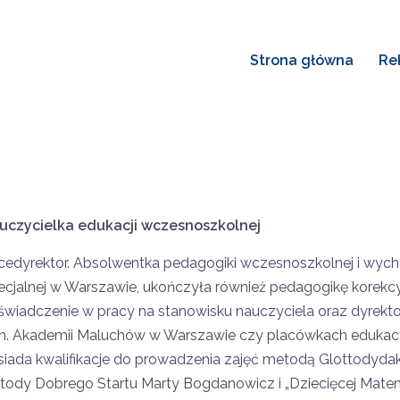
Strona główna
Re
uczycielka edukacji wczesnoszkolnej
cedyrektor. Absolwentka pedagogiki wczesnoszkolnej i wyc
cjalnej w Warszawie, ukończyła również pedagogikę korekcyjn
świadczenie w pracy na stanowisku nauczyciela oraz dyrekt
in. Akademii Maluchów w Warszawie czy placówkach edukacy
iada kwalifikacje do prowadzenia zajęć metodą Glottodydak
ody Dobrego Startu Marty Bogdanowicz i „Dziecięcej Matema