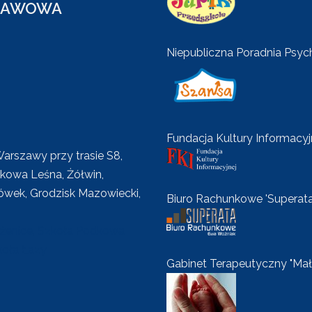
STAWOWA
Niepubliczna Poradnia Psy
Fundacja Kultury Informacyj
Warszawy przy trasie S8,
dkowa Leśna, Żółwin,
ówek, Grodzisk Mazowiecki,
Biuro Rachunkowe 'Superata
ążenice, Szkoła Podkowa
koła Łazy
Gabinet Terapeutyczny "Mał