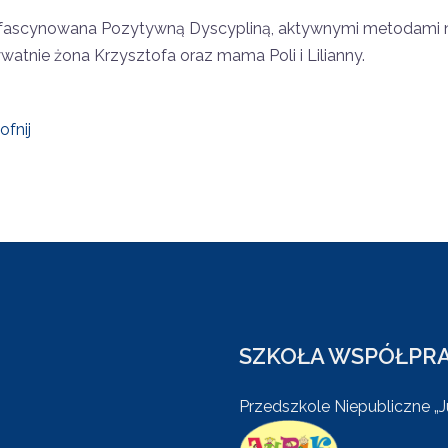
fascynowana Pozytywną Dyscypliną, aktywnymi metodami nauk
watnie żona Krzysztofa oraz mama Poli i Lilianny.
ofnij
SZKOŁA WSPÓŁPRA
Przedszkole Niepubliczne „J