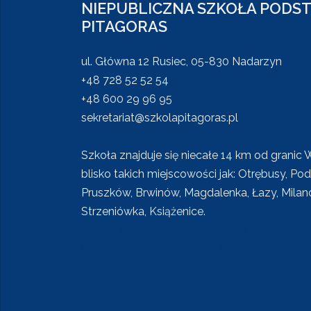
NIEPUBLICZNA SZKOŁA POD
PITAGORAS
ul. Główna 12 Rusiec, 05-830 Nadarzyn
+48 728 52 52 54
+48 600 29 96 95
sekretariat@szkolapitagoras.pl
Szkoła znajduje się niecałe 14 km od granic 
blisko takich miejscowości jak: Otrębusy, Po
Pruszków, Brwinów, Magdalenka, Łazy, Milan
Strzeniówka, Książenice.
Szkoła Rusiec, Szkoła Nadarzyn, Szkoła Ksi
Leśna, Szkoła Otrębusy, Szkoła Brwinów, Sz