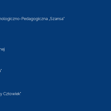
chologiczno-Pedagogiczna „Szansa”
nej
"
y Człowiek"