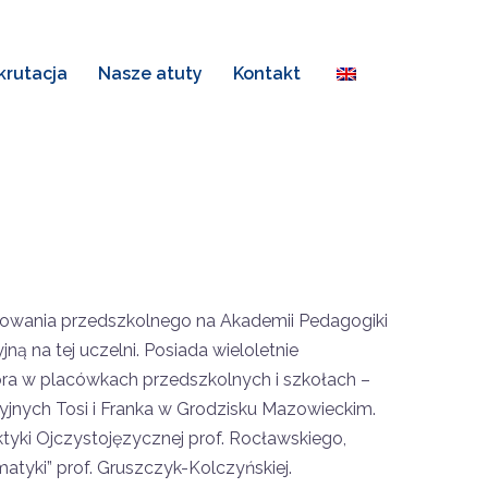
krutacja
Nasze atuty
Kontakt
howania przedszkolnego na Akademii Pedagogiki
ą na tej uczelni. Posiada wieloletnie
ora w placówkach przedszkolnych i szkołach –
jnych Tosi i Franka w Grodzisku Mazowieckim.
tyki Ojczystojęzycznej prof. Rocławskiego,
tyki” prof. Gruszczyk-Kolczyńskiej.